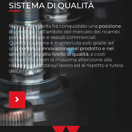
SISTEMA DI QUALITÀ
Nuova Tecnodelta ha conquistato una
posizione
di prestigio
nell’ambito del mercato dei ricambi
per autovetture e veicoli commerciali.
Questa posizione è mantenuta solo grazie ad
una
continua innovazione nel prodotto e nel
servizio, al più alto livello di qualità
, a costi
competitivi e con la massima attenzione alla
salute e sicurezza sul lavoro ed al rispetto e tutela
dell’ambiente.