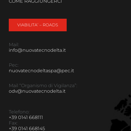
COME RAGGIUNGERCI
VIABILITA’ – ROADS
Mail:
info@nuovatecnodelta.it
Pec:
nuovatecnodeltaspa@pec.it
Mail “Organismo di Vigilanza”:
odv@nuovatecnodelta.it
Telefono:
+39 0141 668111
Fax:
+39 0141 668145